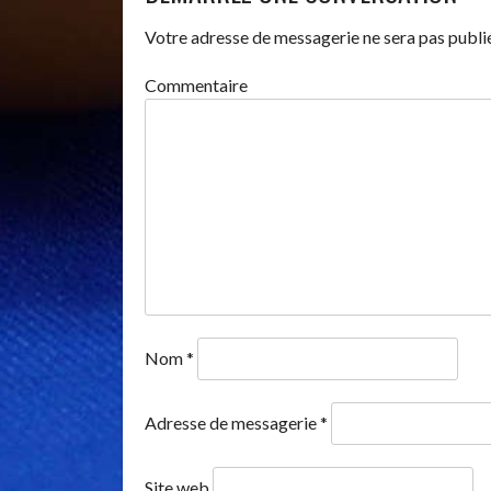
DES
Votre adresse de messagerie ne sera pas publi
ARTICLES
Commentaire
Nom
*
Adresse de messagerie
*
Site web