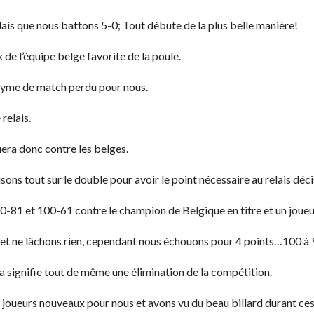
is que nous battons 5-0; Tout débute de la plus belle manière!
 de l’équipe belge favorite de la poule.
onyme de match perdu pour nous.
relais.
uera donc contre les belges.
sons tout sur le double pour avoir le point nécessaire au relais décis
-81 et 100-61 contre le champion de Belgique en titre et un joueur 
e et ne lâchons rien, cependant nous échouons pour 4 points…100 à 
la signifie tout de même une élimination de la compétition.
 joueurs nouveaux pour nous et avons vu du beau billard durant ces 