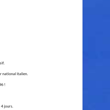
if.
national italien.
96 !
4 jours.