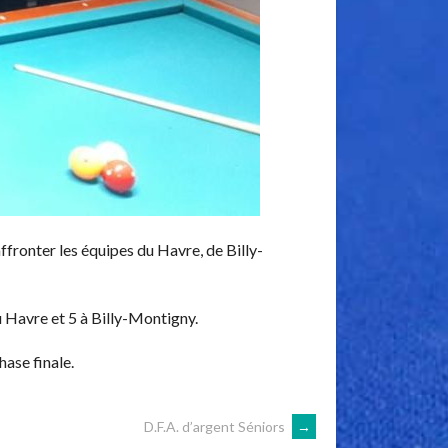
ffronter les équipes du Havre, de Billy-
au Havre et 5 à Billy-Montigny.
hase finale.
D.F.A. d’argent Séniors
→